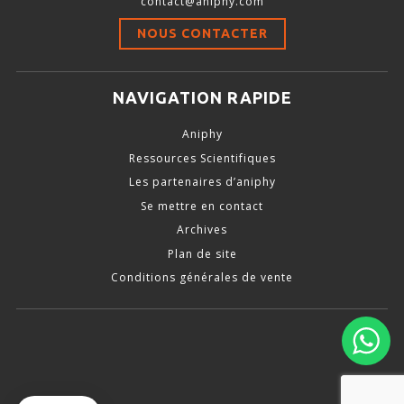
contact@aniphy.com
Stimulation-évaluation Thermique
NOUS CONTACTER
ACTIVITÉ LOCOMOTRICE ET EXPLORATOIRE
COORDINATION ET SENSORI-MOTEUR
NAVIGATION RAPIDE
ANXIÉTÉ ET DÉPRESSION
Aniphy
INTERACTION SOCIALE
Ressources Scientifiques
RYTHMES CIRCADIENS
Les partenaires d’aniphy
Se mettre en contact
DÉVELOPPEMENTS À FAÇON
Archives
Plan de site
Conditions générales de vente
PORTIQUES & STATIONS D’ANÉSTHÉSIE
ASPIRATEURS ET CARTOUCHES CHARBON ACTIF
CAGES À INDUCTION ET MASQUES D’ANESTHÉSIE
ÉVAPORATEURS