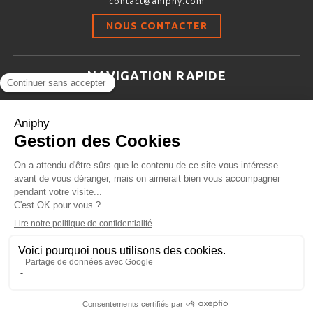
contact@aniphy.com
Stimulation-évaluation Thermique
NOUS CONTACTER
ACTIVITÉ LOCOMOTRICE ET EXPLORATOIRE
COORDINATION ET SENSORI-MOTEUR
NAVIGATION RAPIDE
ANXIÉTÉ ET DÉPRESSION
Aniphy
INTERACTION SOCIALE
Ressources Scientifiques
RYTHMES CIRCADIENS
Les partenaires d’aniphy
Se mettre en contact
DÉVELOPPEMENTS À FAÇON
Archives
Plan de site
Conditions générales de vente
PORTIQUES & STATIONS D’ANÉSTHÉSIE
ASPIRATEURS ET CARTOUCHES CHARBON ACTIF
CAGES À INDUCTION ET MASQUES D’ANESTHÉSIE
ÉVAPORATEURS