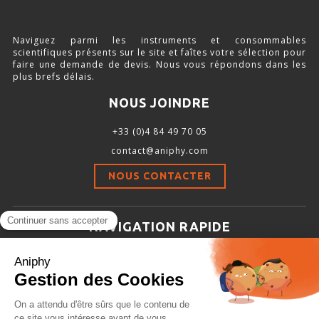
SOURCE D’AIR ET D’OXYGÈNE
Naviguez parmi les instruments et consommables
ACCESSOIRES ET CONSOMMABLES POUR STATION D’ANESTHÉSIE
scientifiques présents sur le site et faîtes votre sélection pour
faire une demande de devis. Nous vous répondons dans les
plus brefs délais.
NOUS JOINDRE
MODÈLES DE CADRES STÉRÉOTAXIQUES
+33 (0)4 84 49 70 05
ADAPTATEURS POUR MAINTIEN SUR CADRES STÉRÉOTAXIQUES
contact@aniphy.com
BARRES D’OREILLES
NOUS CONTACTER
SUPPORTS D’ACCESSOIRES POUR MICRO-MANIPULATEURS
MICROFRAISES À MOTEUR DÉPORTÉ
NAVIGATION RAPIDE
AUTRES ACCESSOIRES
Aniphy
Ressources Scientifiques
Les partenaires d’aniphy
INSTRUMENTS ET ACCESSOIRES CHIRURGICAUX
Se mettre en contact