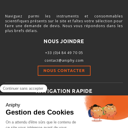
SOURCE D’AIR ET D’OXYGÈNE
Naviguez parmi les instruments et consommables
ACCESSOIRES ET CONSOMMABLES POUR STATION D’ANESTHÉSIE
scientifiques présents sur le site et faîtes votre sélection pour
faire une demande de devis. Nous vous répondons dans les
plus brefs délais.
NOUS JOINDRE
MODÈLES DE CADRES STÉRÉOTAXIQUES
+33 (0)4 84 49 70 05
ADAPTATEURS POUR MAINTIEN SUR CADRES STÉRÉOTAXIQUES
contact@aniphy.com
BARRES D’OREILLES
NOUS CONTACTER
SUPPORTS D’ACCESSOIRES POUR MICRO-MANIPULATEURS
MICROFRAISES À MOTEUR DÉPORTÉ
NAVIGATION RAPIDE
AUTRES ACCESSOIRES
Aniphy
Ressources Scientifiques
Les partenaires d’aniphy
INSTRUMENTS ET ACCESSOIRES CHIRURGICAUX
Se mettre en contact