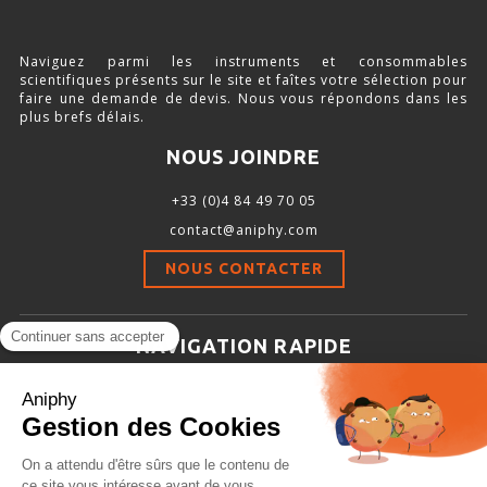
SOURCE D’AIR ET D’OXYGÈNE
Naviguez parmi les instruments et consommables
ACCESSOIRES ET CONSOMMABLES POUR STATION D’ANESTHÉSIE
scientifiques présents sur le site et faîtes votre sélection pour
faire une demande de devis. Nous vous répondons dans les
plus brefs délais.
NOUS JOINDRE
MODÈLES DE CADRES STÉRÉOTAXIQUES
+33 (0)4 84 49 70 05
ADAPTATEURS POUR MAINTIEN SUR CADRES STÉRÉOTAXIQUES
contact@aniphy.com
BARRES D’OREILLES
NOUS CONTACTER
SUPPORTS D’ACCESSOIRES POUR MICRO-MANIPULATEURS
MICROFRAISES À MOTEUR DÉPORTÉ
NAVIGATION RAPIDE
AUTRES ACCESSOIRES
Aniphy
Ressources Scientifiques
Les partenaires d’aniphy
INSTRUMENTS ET ACCESSOIRES CHIRURGICAUX
Se mettre en contact