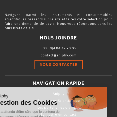
SOURCE D’AIR ET D’OXYGÈNE
Naviguez parmi les instruments et consommables
ACCESSOIRES ET CONSOMMABLES POUR STATION D’ANESTHÉSIE
scientifiques présents sur le site et faîtes votre sélection pour
faire une demande de devis. Nous vous répondons dans les
plus brefs délais.
NOUS JOINDRE
MODÈLES DE CADRES STÉRÉOTAXIQUES
+33 (0)4 84 49 70 05
ADAPTATEURS POUR MAINTIEN SUR CADRES STÉRÉOTAXIQUES
contact@aniphy.com
BARRES D’OREILLES
NOUS CONTACTER
SUPPORTS D’ACCESSOIRES POUR MICRO-MANIPULATEURS
MICROFRAISES À MOTEUR DÉPORTÉ
NAVIGATION RAPIDE
AUTRES ACCESSOIRES
Aniphy
Ressources Scientifiques
Les partenaires d’aniphy
INSTRUMENTS ET ACCESSOIRES CHIRURGICAUX
Se mettre en contact