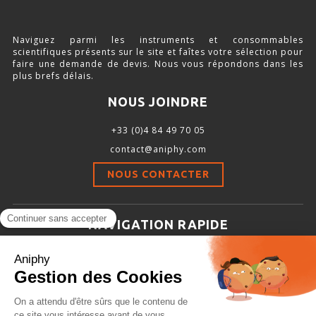
SOURCE D’AIR ET D’OXYGÈNE
Naviguez parmi les instruments et consommables
ACCESSOIRES ET CONSOMMABLES POUR STATION D’ANESTHÉSIE
scientifiques présents sur le site et faîtes votre sélection pour
faire une demande de devis. Nous vous répondons dans les
plus brefs délais.
NOUS JOINDRE
MODÈLES DE CADRES STÉRÉOTAXIQUES
+33 (0)4 84 49 70 05
ADAPTATEURS POUR MAINTIEN SUR CADRES STÉRÉOTAXIQUES
contact@aniphy.com
BARRES D’OREILLES
NOUS CONTACTER
SUPPORTS D’ACCESSOIRES POUR MICRO-MANIPULATEURS
MICROFRAISES À MOTEUR DÉPORTÉ
NAVIGATION RAPIDE
AUTRES ACCESSOIRES
Aniphy
Ressources Scientifiques
Les partenaires d’aniphy
INSTRUMENTS ET ACCESSOIRES CHIRURGICAUX
Se mettre en contact