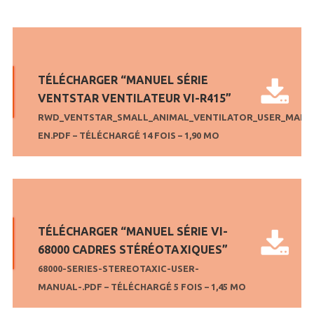
Stimulation-évaluation Thermique
ACTIVITÉ LOCOMOTRICE ET EXPLORATOIRE
COORDINATION ET SENSORI-MOTEUR
TÉLÉCHARGER “MANUEL SÉRIE
ANXIÉTÉ ET DÉPRESSION
VENTSTAR VENTILATEUR VI-R415”
INTERACTION SOCIALE
RWD_VENTSTAR_SMALL_ANIMAL_VENTILATOR_USER_MANUA
EN.PDF – TÉLÉCHARGÉ 14 FOIS – 1,90 MO
RYTHMES CIRCADIENS
DÉVELOPPEMENTS À FAÇON
PORTIQUES & STATIONS D’ANÉSTHÉSIE
TÉLÉCHARGER “MANUEL SÉRIE VI-
68000 CADRES STÉRÉOTAXIQUES”
ASPIRATEURS ET CARTOUCHES CHARBON ACTIF
68000-SERIES-STEREOTAXIC-USER-
CAGES À INDUCTION ET MASQUES D’ANESTHÉSIE
MANUAL-.PDF – TÉLÉCHARGÉ 5 FOIS – 1,45 MO
ÉVAPORATEURS