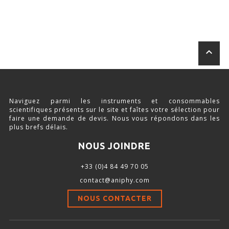
SOURCE D’AIR ET D’OXYGÈNE
ACCESSOIRES ET CONSOMMABLES POUR STATION D’ANESTHÉSIE
keyboard_arrow_up
MODÈLES DE CADRES STÉRÉOTAXIQUES
ADAPTATEURS POUR MAINTIEN SUR CADRES STÉRÉOTAXIQUES
Naviguez parmi les instruments et consommables
scientifiques présents sur le site et faîtes votre sélection pour
BARRES D’OREILLES
faire une demande de devis. Nous vous répondons dans les
plus brefs délais.
SUPPORTS D’ACCESSOIRES POUR MICRO-MANIPULATEURS
NOUS JOINDRE
MICROFRAISES À MOTEUR DÉPORTÉ
+33 (0)4 84 49 70 05
AUTRES ACCESSOIRES
contact@aniphy.com
NOUS CONTACTER
INSTRUMENTS ET ACCESSOIRES CHIRURGICAUX