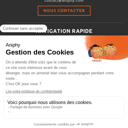
contact@aniphy.com
Stimulation-évaluation Thermique
NOUS CONTACTER
ACTIVITÉ LOCOMOTRICE ET EXPLORATOIRE
COORDINATION ET SENSORI-MOTEUR
NAVIGATION RAPIDE
ANXIÉTÉ ET DÉPRESSION
Aniphy
INTERACTION SOCIALE
Ressources Scientifiques
RYTHMES CIRCADIENS
Les partenaires d’aniphy
Se mettre en contact
DÉVELOPPEMENTS À FAÇON
Archives
Plan de site
Conditions générales de vente
PORTIQUES & STATIONS D’ANÉSTHÉSIE
ASPIRATEURS ET CARTOUCHES CHARBON ACTIF
CAGES À INDUCTION ET MASQUES D’ANESTHÉSIE
ÉVAPORATEURS