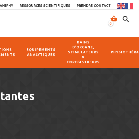
ANIPHY
RESSOURCES SCIENTIFIQUES
PRENDRE CONTACT
shopping_basket
search
0
BAINS
D’ORGANE,
TIONS
EQUIPEMENTS
STIMULATEURS
PHYSIOTHÉRA
EMENTS
ANALYTIQUES
&
ENREGISTREURS
stantes