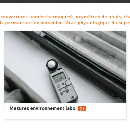
(couvertures homéothermiques), oxymètres de pouls, t
ls permettant de surveiller l’état physiologique du sujet
Mesures environnement labo
(1)