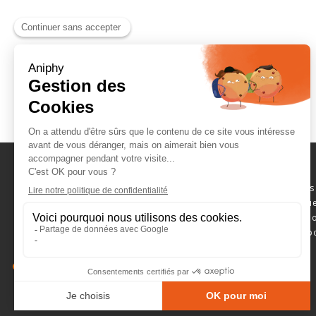
Naviguez parmi les
consommables scientifique
et faîtes votre sélection 
de devis. Nous vous rép
brefs délais.
NOUS JOINDRE
+33 (0)4 84 49 70 05