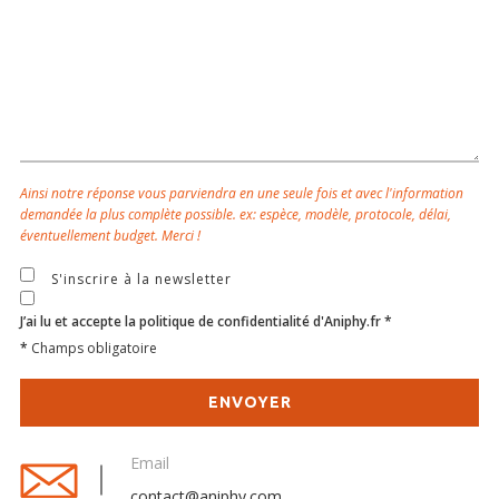
SOURCE D’AIR ET D’OXYGÈNE
ACCESSOIRES ET CONSOMMABLES POUR STATION D’ANESTHÉSIE
MODÈLES DE CADRES STÉRÉOTAXIQUES
Ainsi notre réponse vous parviendra en une seule fois et avec l'information
ADAPTATEURS POUR MAINTIEN SUR CADRES STÉRÉOTAXIQUES
demandée la plus complète possible. ex: espèce, modèle, protocole, délai,
éventuellement budget. Merci !
BARRES D’OREILLES
S'inscrire à la newsletter
SUPPORTS D’ACCESSOIRES POUR MICRO-MANIPULATEURS
J’ai lu et accepte la politique de confidentialité d'Aniphy.fr *
MICROFRAISES À MOTEUR DÉPORTÉ
*
Champs obligatoire
AUTRES ACCESSOIRES
Email
INSTRUMENTS ET ACCESSOIRES CHIRURGICAUX
contact@aniphy.com