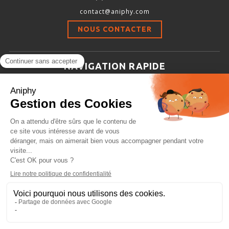
Thermomètres et systèmes chauffants
contact@aniphy.com
Gaz respiratoire -gaz du sang- cycles oestrales
NOUS CONTACTER
Pression sanguine et NIBP
NAVIGATION RAPIDE
Mesures environnement labo
Aniphy
SOLUTIONS DE PESAGE
Ressources Scientifiques
Balances vétérinaires
Les partenaires d’aniphy
Se mettre en contact
Balances médicales
Archives
Balances scolaires et de poches
Plan de site
Balances d’analyse et de précision
Conditions générales de vente
SYSTÈMES D’ACQUISITION ENSEIGNEMENT ET RECHERCHE
Unité d’acquisition de signaux
Amplification et traitement du signal