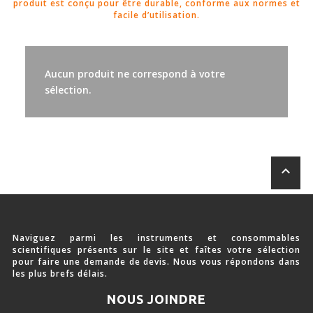
produit est conçu pour être durable, conforme aux normes et
Stimulation-évaluation Thermique
facile d’utilisation.
ACTIVITÉ LOCOMOTRICE ET EXPLORATOIRE
COORDINATION ET SENSORI-MOTEUR
Aucun produit ne correspond à votre
ANXIÉTÉ ET DÉPRESSION
sélection.
INTERACTION SOCIALE
RYTHMES CIRCADIENS
DÉVELOPPEMENTS À FAÇON
keyboard_arrow_up
PORTIQUES & STATIONS D’ANÉSTHÉSIE
Naviguez parmi les instruments et consommables
scientifiques présents sur le site et faîtes votre sélection
ASPIRATEURS ET CARTOUCHES CHARBON ACTIF
pour faire une demande de devis. Nous vous répondons dans
les plus brefs délais.
CAGES À INDUCTION ET MASQUES D’ANESTHÉSIE
NOUS JOINDRE
ÉVAPORATEURS