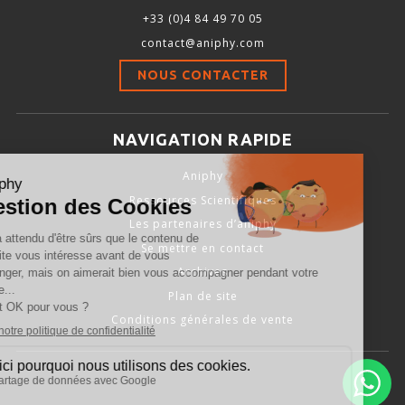
+33 (0)4 84 49 70 05
SOURCE D’AIR ET D’OXYGÈNE
contact@aniphy.com
ACCESSOIRES ET CONSOMMABLES POUR STATION D’ANESTHÉSIE
NOUS CONTACTER
MODÈLES DE CADRES STÉRÉOTAXIQUES
NAVIGATION RAPIDE
ADAPTATEURS POUR MAINTIEN SUR CADRES STÉRÉOTAXIQUES
Aniphy
Ressources Scientifiques
BARRES D’OREILLES
Les partenaires d’aniphy
SUPPORTS D’ACCESSOIRES POUR MICRO-MANIPULATEURS
Se mettre en contact
Archives
MICROFRAISES À MOTEUR DÉPORTÉ
Plan de site
AUTRES ACCESSOIRES
Conditions générales de vente
INSTRUMENTS ET ACCESSOIRES CHIRURGICAUX