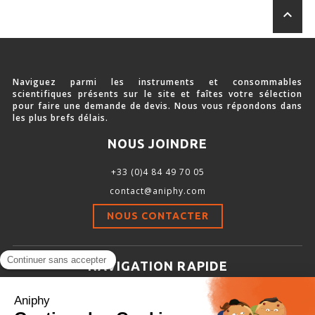
keyboard_arrow_up
SOURCE D’AIR ET D’OXYGÈNE
ACCESSOIRES ET CONSOMMABLES POUR STATION D’ANESTHÉSIE
Naviguez parmi les instruments et consommables
scientifiques présents sur le site et faîtes votre sélection
pour faire une demande de devis. Nous vous répondons dans
MODÈLES DE CADRES STÉRÉOTAXIQUES
les plus brefs délais.
ADAPTATEURS POUR MAINTIEN SUR CADRES STÉRÉOTAXIQUES
NOUS JOINDRE
BARRES D’OREILLES
+33 (0)4 84 49 70 05
SUPPORTS D’ACCESSOIRES POUR MICRO-MANIPULATEURS
contact@aniphy.com
MICROFRAISES À MOTEUR DÉPORTÉ
NOUS CONTACTER
AUTRES ACCESSOIRES
NAVIGATION RAPIDE
Aniphy
INSTRUMENTS ET ACCESSOIRES CHIRURGICAUX
Ressources Scientifiques