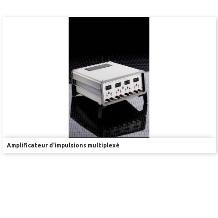
Stimulation-évaluation Thermique
ACTIVITÉ LOCOMOTRICE ET EXPLORATOIRE
COORDINATION ET SENSORI-MOTEUR
ANXIÉTÉ ET DÉPRESSION
INTERACTION SOCIALE
RYTHMES CIRCADIENS
DÉVELOPPEMENTS À FAÇON
Amplificateur d’impulsions multiplexé
PORTIQUES & STATIONS D’ANÉSTHÉSIE
ASPIRATEURS ET CARTOUCHES CHARBON ACTIF
CAGES À INDUCTION ET MASQUES D’ANESTHÉSIE
ÉVAPORATEURS