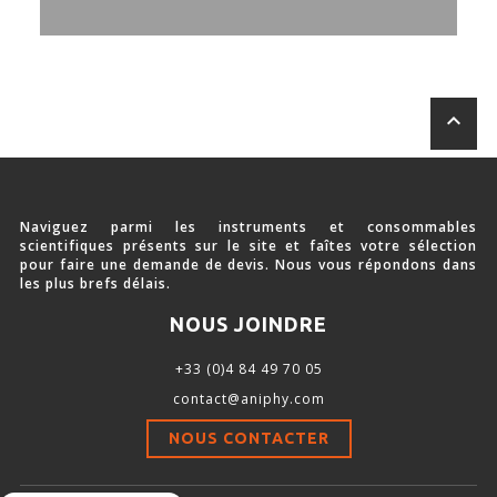
Stimulation-évaluation Thermique
ACTIVITÉ LOCOMOTRICE ET EXPLORATOIRE
COORDINATION ET SENSORI-MOTEUR
keyboard_arrow_up
ANXIÉTÉ ET DÉPRESSION
INTERACTION SOCIALE
RYTHMES CIRCADIENS
Naviguez parmi les instruments et consommables
scientifiques présents sur le site et faîtes votre sélection
DÉVELOPPEMENTS À FAÇON
pour faire une demande de devis. Nous vous répondons dans
les plus brefs délais.
NOUS JOINDRE
PORTIQUES & STATIONS D’ANÉSTHÉSIE
+33 (0)4 84 49 70 05
contact@aniphy.com
ASPIRATEURS ET CARTOUCHES CHARBON ACTIF
NOUS CONTACTER
CAGES À INDUCTION ET MASQUES D’ANESTHÉSIE
ÉVAPORATEURS