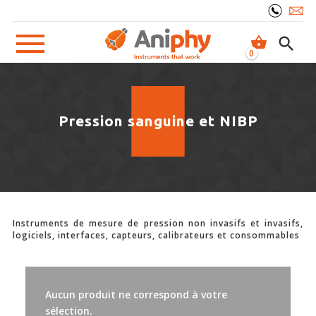
shopping_basket
search
0
LABYRINTHES ET VIDÉO-TRACKING
Pression sanguine et NIBP
Logiciels Vidéo-tracking
Accessoires Vidéo et éclairage
Labyrinthes
MÉTABOLISME- PRISE ALIMENTAIRE
Instruments de mesure de pression non invasifs et invasifs,
logiciels, interfaces, capteurs, calibrateurs et consommables
MÉMOIRE-APPRENTISSAGE-ATTENTION
DOULEUR
Stimulation-évaluation Mécanique
Aucun produit ne correspond à votre
sélection.