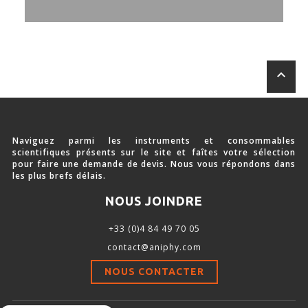
Stimulation-évaluation Thermique
ACTIVITÉ LOCOMOTRICE ET EXPLORATOIRE
COORDINATION ET SENSORI-MOTEUR
keyboard_arrow_up
ANXIÉTÉ ET DÉPRESSION
INTERACTION SOCIALE
RYTHMES CIRCADIENS
Naviguez parmi les instruments et consommables
scientifiques présents sur le site et faîtes votre sélection
DÉVELOPPEMENTS À FAÇON
pour faire une demande de devis. Nous vous répondons dans
les plus brefs délais.
NOUS JOINDRE
PORTIQUES & STATIONS D’ANÉSTHÉSIE
+33 (0)4 84 49 70 05
contact@aniphy.com
ASPIRATEURS ET CARTOUCHES CHARBON ACTIF
NOUS CONTACTER
CAGES À INDUCTION ET MASQUES D’ANESTHÉSIE
ÉVAPORATEURS