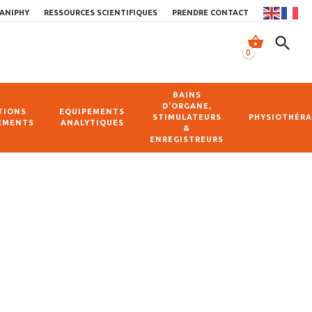
ANIPHY
RESSOURCES SCIENTIFIQUES
PRENDRE CONTACT
shopping_basket
search
0
BAINS
D’ORGANE,
TIONS
EQUIPEMENTS
STIMULATEURS
PHYSIOTHÉRA
EMENTS
ANALYTIQUES
&
ENREGISTREURS