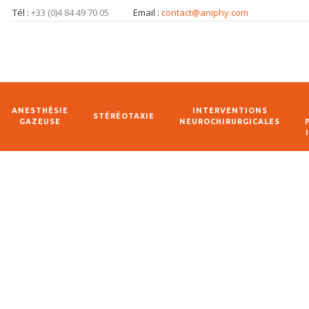
Tél :
+33 (0)4 84 49 70 05
Email :
contact@aniphy.com
ANESTHÉSIE
INTERVENTIONS
STÉRÉOTAXIE
GAZEUSE
NEUROCHIRURGICALES