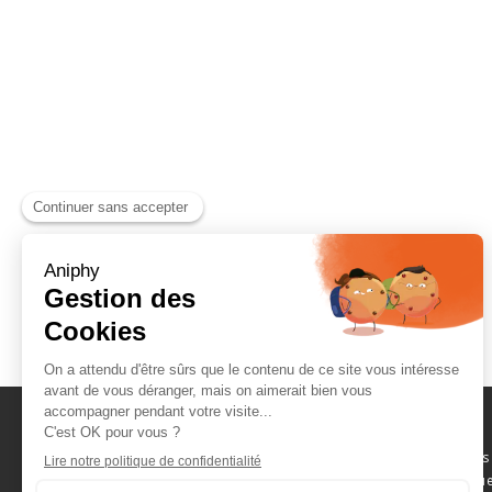
Naviguez parmi les
consommables scientifique