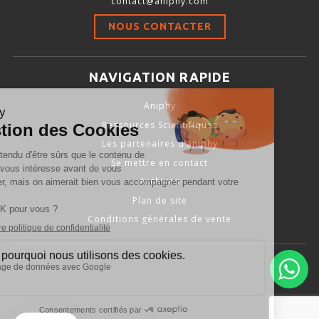
contact@aniphy.com
Stimulation-évaluation Thermique
NOUS CONTACTER
ACTIVITÉ LOCOMOTRICE ET EXPLORATOIRE
COORDINATION ET SENSORI-MOTEUR
NAVIGATION RAPIDE
ANXIÉTÉ ET DÉPRESSION
Aniphy
INTERACTION SOCIALE
Ressources Scientifiques
RYTHMES CIRCADIENS
Les partenaires d’aniphy
Se mettre en contact
DÉVELOPPEMENTS À FAÇON
Archives
Plan de site
Conditions générales de vente
PORTIQUES & STATIONS D’ANÉSTHÉSIE
ASPIRATEURS ET CARTOUCHES CHARBON ACTIF
CAGES À INDUCTION ET MASQUES D’ANESTHÉSIE
ÉVAPORATEURS