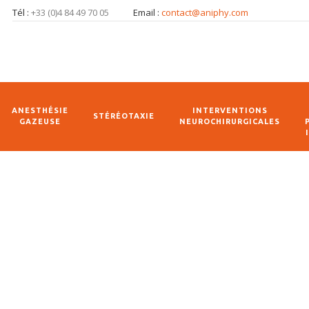
Tél :
+33 (0)4 84 49 70 05
Email :
contact@aniphy.com
ANESTHÉSIE
INTERVENTIONS
STÉRÉOTAXIE
GAZEUSE
NEUROCHIRURGICALES