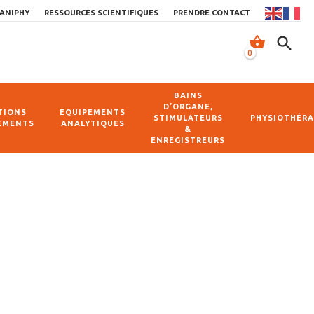
ANIPHY
RESSOURCES SCIENTIFIQUES
PRENDRE CONTACT
shopping_basket
search
0
BAINS
D’ORGANE,
TIONS
EQUIPEMENTS
STIMULATEURS
PHYSIOTHÉRA
EMENTS
ANALYTIQUES
&
ENREGISTREURS