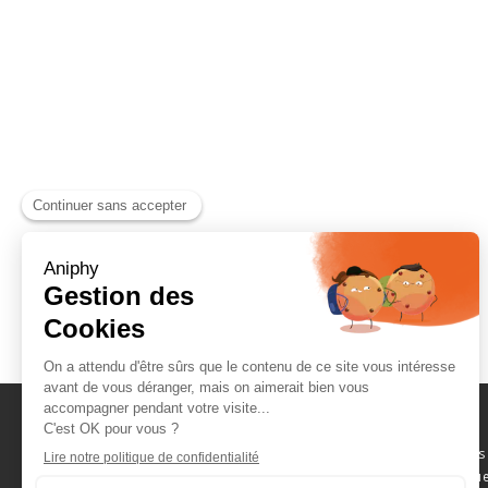
Naviguez parmi les
consommables scientifique