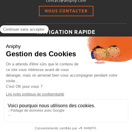
contact@aniphy.com
Stimulation-évaluation Thermique
NOUS CONTACTER
ACTIVITÉ LOCOMOTRICE ET EXPLORATOIRE
COORDINATION ET SENSORI-MOTEUR
NAVIGATION RAPIDE
ANXIÉTÉ ET DÉPRESSION
Aniphy
INTERACTION SOCIALE
Ressources Scientifiques
RYTHMES CIRCADIENS
Les partenaires d’aniphy
Se mettre en contact
DÉVELOPPEMENTS À FAÇON
Archives
Plan de site
Conditions générales de vente
PORTIQUES & STATIONS D’ANÉSTHÉSIE
ASPIRATEURS ET CARTOUCHES CHARBON ACTIF
CAGES À INDUCTION ET MASQUES D’ANESTHÉSIE
ÉVAPORATEURS