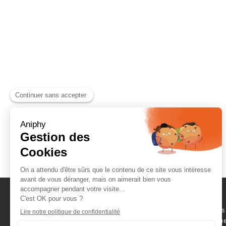
Naviguez parmi les
consommables scientifique