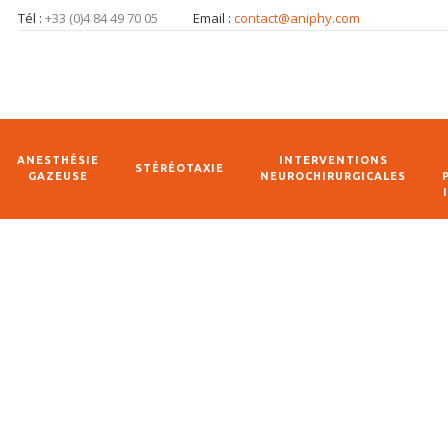
Tél :
+33 (0)4 84 49 70 05
Email :
contact@aniphy.com
ANESTHÉSIE
INTERVENTIONS
STÉRÉOTAXIE
GAZEUSE
NEUROCHIRURGICALES