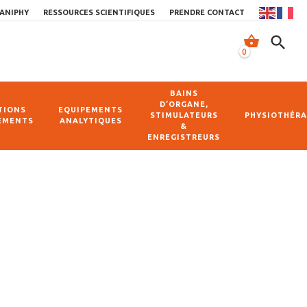
ANIPHY
RESSOURCES SCIENTIFIQUES
PRENDRE CONTACT
shopping_basket
search
0
BAINS
D’ORGANE,
TIONS
EQUIPEMENTS
STIMULATEURS
PHYSIOTHÉRA
EMENTS
ANALYTIQUES
&
ENREGISTREURS