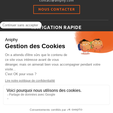
contact@aniphy.com
Stimulation-évaluation Thermique
NOUS CONTACTER
ACTIVITÉ LOCOMOTRICE ET EXPLORATOIRE
COORDINATION ET SENSORI-MOTEUR
NAVIGATION RAPIDE
ANXIÉTÉ ET DÉPRESSION
Aniphy
INTERACTION SOCIALE
Ressources Scientifiques
RYTHMES CIRCADIENS
Les partenaires d’aniphy
Se mettre en contact
DÉVELOPPEMENTS À FAÇON
Archives
Plan de site
Conditions générales de vente
PORTIQUES & STATIONS D’ANÉSTHÉSIE
ASPIRATEURS ET CARTOUCHES CHARBON ACTIF
CAGES À INDUCTION ET MASQUES D’ANESTHÉSIE
ÉVAPORATEURS