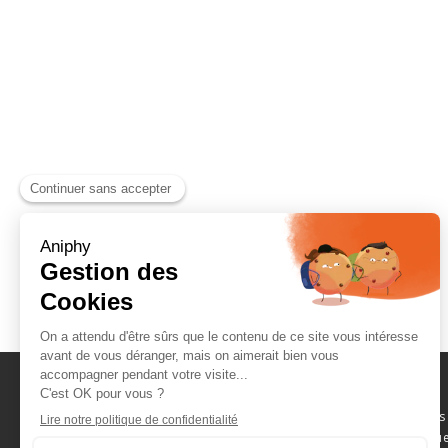
Naviguez parmi les
consommables scientifique