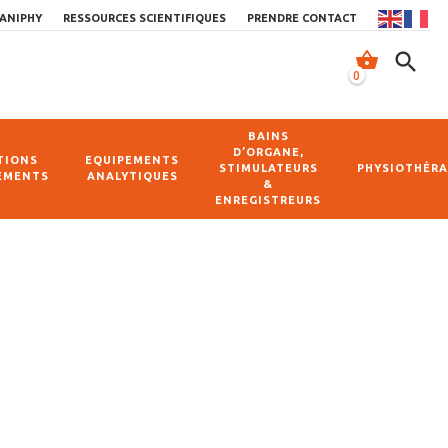
ANIPHY
RESSOURCES SCIENTIFIQUES
PRENDRE CONTACT
shopping_basket
search
0
BAINS
D’ORGANE,
TIONS
EQUIPEMENTS
STIMULATEURS
PHYSIOTHÉRA
EMENTS
ANALYTIQUES
&
ENREGISTREURS