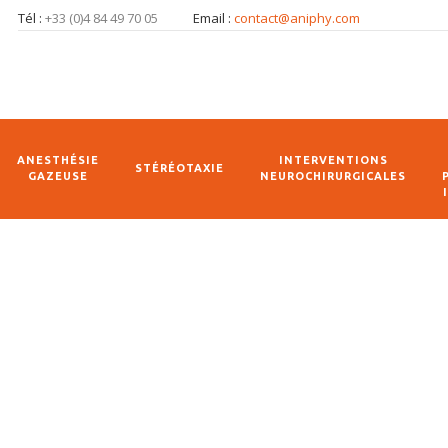
Tél :
+33 (0)4 84 49 70 05
Email :
contact@aniphy.com
ANESTHÉSIE
INTERVENTIONS
STÉRÉOTAXIE
GAZEUSE
NEUROCHIRURGICALES