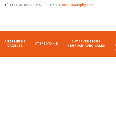
Tél :
+33 (0)4 84 49 70 05
Email :
contact@aniphy.com
ANESTHÉSIE
INTERVENTIONS
STÉRÉOTAXIE
GAZEUSE
NEUROCHIRURGICALES