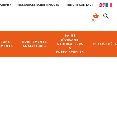
ANIPHY
RESSOURCES SCIENTIFIQUES
PRENDRE CONTACT
shopping_basket
search
0
BAINS
D’ORGANE,
TIONS
EQUIPEMENTS
STIMULATEURS
PHYSIOTHÉRA
EMENTS
ANALYTIQUES
&
ENREGISTREURS