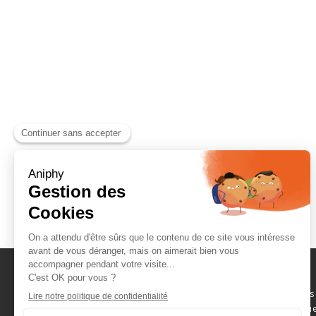
Naviguez parmi les
consommables scientifique