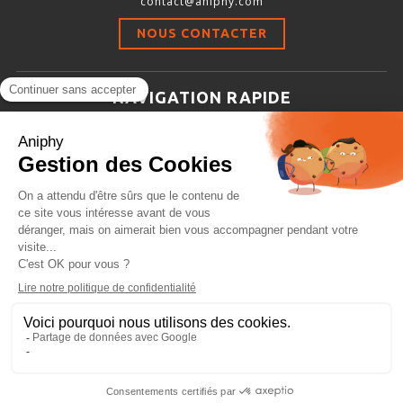
contact@aniphy.com
Stimulation-évaluation Thermique
NOUS CONTACTER
ACTIVITÉ LOCOMOTRICE ET EXPLORATOIRE
COORDINATION ET SENSORI-MOTEUR
NAVIGATION RAPIDE
ANXIÉTÉ ET DÉPRESSION
Aniphy
INTERACTION SOCIALE
Ressources Scientifiques
RYTHMES CIRCADIENS
Les partenaires d’aniphy
Se mettre en contact
DÉVELOPPEMENTS À FAÇON
Archives
Plan de site
Conditions générales de vente
PORTIQUES & STATIONS D’ANÉSTHÉSIE
ASPIRATEURS ET CARTOUCHES CHARBON ACTIF
CAGES À INDUCTION ET MASQUES D’ANESTHÉSIE
ÉVAPORATEURS