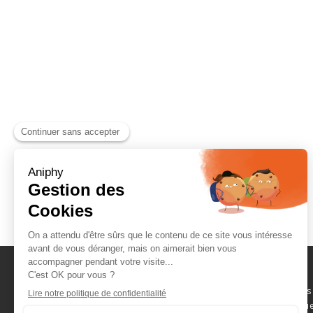
Naviguez parmi les
consommables scientifique