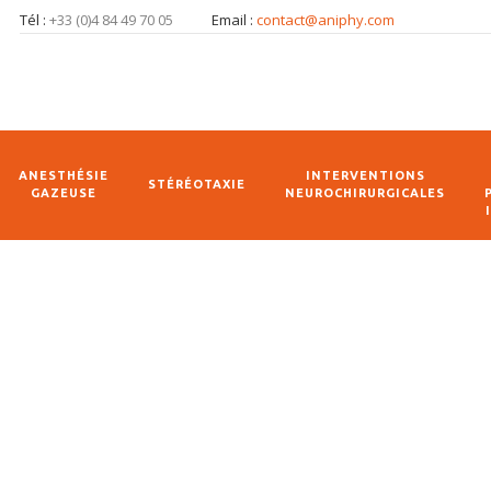
Tél :
+33 (0)4 84 49 70 05
Email :
contact@aniphy.com
ANESTHÉSIE
INTERVENTIONS
STÉRÉOTAXIE
GAZEUSE
NEUROCHIRURGICALES