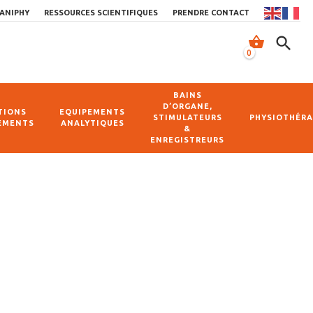
ANIPHY
RESSOURCES SCIENTIFIQUES
PRENDRE CONTACT
shopping_basket
search
0
BAINS
D’ORGANE,
TIONS
EQUIPEMENTS
STIMULATEURS
PHYSIOTHÉRA
EMENTS
ANALYTIQUES
&
ENREGISTREURS