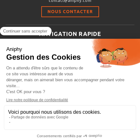
contact@aniphy.com
Stimulation-évaluation Thermique
NOUS CONTACTER
ACTIVITÉ LOCOMOTRICE ET EXPLORATOIRE
COORDINATION ET SENSORI-MOTEUR
NAVIGATION RAPIDE
ANXIÉTÉ ET DÉPRESSION
Aniphy
INTERACTION SOCIALE
Ressources Scientifiques
RYTHMES CIRCADIENS
Les partenaires d’aniphy
Se mettre en contact
DÉVELOPPEMENTS À FAÇON
Archives
Plan de site
Conditions générales de vente
PORTIQUES & STATIONS D’ANÉSTHÉSIE
ASPIRATEURS ET CARTOUCHES CHARBON ACTIF
CAGES À INDUCTION ET MASQUES D’ANESTHÉSIE
ÉVAPORATEURS