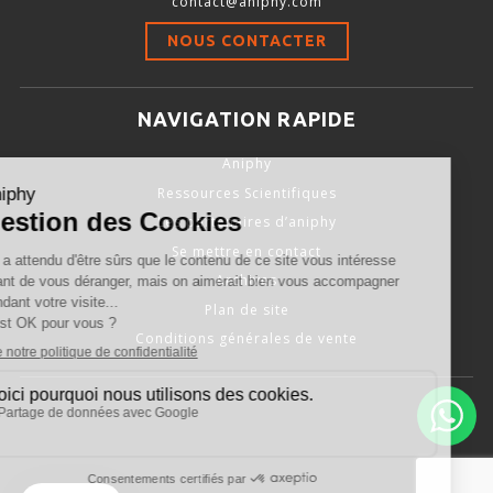
contact@aniphy.com
Stimulation-évaluation Thermique
NOUS CONTACTER
ACTIVITÉ LOCOMOTRICE ET EXPLORATOIRE
COORDINATION ET SENSORI-MOTEUR
NAVIGATION RAPIDE
ANXIÉTÉ ET DÉPRESSION
Aniphy
INTERACTION SOCIALE
Ressources Scientifiques
RYTHMES CIRCADIENS
Les partenaires d’aniphy
Se mettre en contact
DÉVELOPPEMENTS À FAÇON
Archives
Plan de site
Conditions générales de vente
PORTIQUES & STATIONS D’ANÉSTHÉSIE
ASPIRATEURS ET CARTOUCHES CHARBON ACTIF
CAGES À INDUCTION ET MASQUES D’ANESTHÉSIE
ÉVAPORATEURS