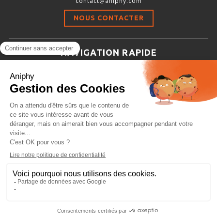
contact@aniphy.com
Stimulation-évaluation Thermique
NOUS CONTACTER
ACTIVITÉ LOCOMOTRICE ET EXPLORATOIRE
COORDINATION ET SENSORI-MOTEUR
NAVIGATION RAPIDE
ANXIÉTÉ ET DÉPRESSION
Aniphy
INTERACTION SOCIALE
Ressources Scientifiques
RYTHMES CIRCADIENS
Les partenaires d’aniphy
Se mettre en contact
DÉVELOPPEMENTS À FAÇON
Archives
Plan de site
Conditions générales de vente
PORTIQUES & STATIONS D’ANÉSTHÉSIE
ASPIRATEURS ET CARTOUCHES CHARBON ACTIF
CAGES À INDUCTION ET MASQUES D’ANESTHÉSIE
ÉVAPORATEURS