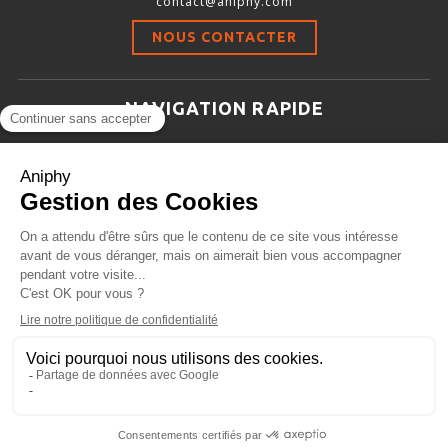
contact@aniphy.com
Stimulation-évaluation Thermique
NOUS CONTACTER
ACTIVITÉ LOCOMOTRICE ET EXPLORATOIRE
COORDINATION ET SENSORI-MOTEUR
NAVIGATION RAPIDE
ANXIÉTÉ ET DÉPRESSION
Aniphy
INTERACTION SOCIALE
Ressources Scientifiques
RYTHMES CIRCADIENS
Les partenaires d’aniphy
Se mettre en contact
DÉVELOPPEMENTS À FAÇON
Archives
Plan de site
Conditions générales de vente
PORTIQUES & STATIONS D’ANÉSTHÉSIE
ASPIRATEURS ET CARTOUCHES CHARBON ACTIF
CAGES À INDUCTION ET MASQUES D’ANESTHÉSIE
ÉVAPORATEURS