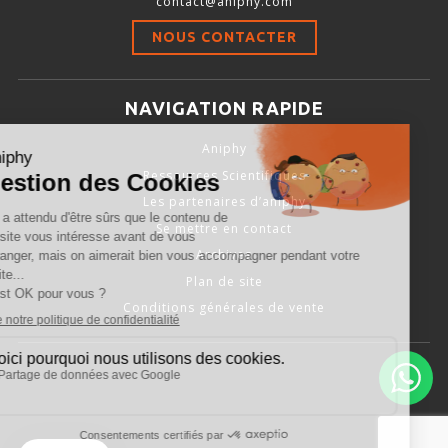
contact@aniphy.com
Stimulation-évaluation Thermique
NOUS CONTACTER
ACTIVITÉ LOCOMOTRICE ET EXPLORATOIRE
COORDINATION ET SENSORI-MOTEUR
NAVIGATION RAPIDE
ANXIÉTÉ ET DÉPRESSION
Aniphy
INTERACTION SOCIALE
Ressources Scientifiques
RYTHMES CIRCADIENS
Les partenaires d’aniphy
Se mettre en contact
DÉVELOPPEMENTS À FAÇON
Archives
Plan de site
Conditions générales de vente
PORTIQUES & STATIONS D’ANÉSTHÉSIE
ASPIRATEURS ET CARTOUCHES CHARBON ACTIF
CAGES À INDUCTION ET MASQUES D’ANESTHÉSIE
ÉVAPORATEURS