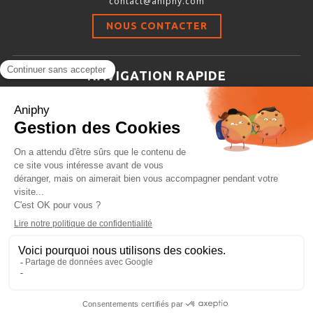
contact@aniphy.com
Stimulation-évaluation Thermique
NOUS CONTACTER
ACTIVITÉ LOCOMOTRICE ET EXPLORATOIRE
COORDINATION ET SENSORI-MOTEUR
NAVIGATION RAPIDE
ANXIÉTÉ ET DÉPRESSION
Aniphy
INTERACTION SOCIALE
Ressources Scientifiques
RYTHMES CIRCADIENS
Les partenaires d’aniphy
Se mettre en contact
DÉVELOPPEMENTS À FAÇON
Archives
Plan de site
Conditions générales de vente
PORTIQUES & STATIONS D’ANÉSTHÉSIE
ASPIRATEURS ET CARTOUCHES CHARBON ACTIF
CAGES À INDUCTION ET MASQUES D’ANESTHÉSIE
ÉVAPORATEURS