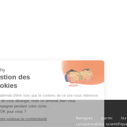
Naviguez parmi les
consommables scientifique