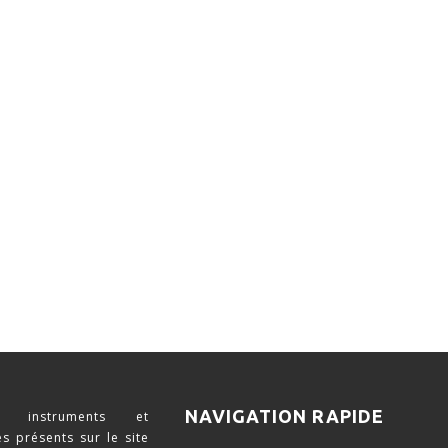
NAVIGATION RAPIDE
 instruments et
s présents sur le site