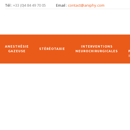
Tél :
+33 (0)4 84 49 70 05
Email :
contact@aniphy.com
ANESTHÉSIE
INTERVENTIONS
STÉRÉOTAXIE
GAZEUSE
NEUROCHIRURGICALES