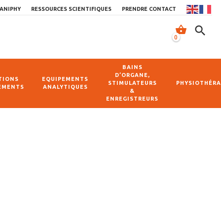
ANIPHY
RESSOURCES SCIENTIFIQUES
PRENDRE CONTACT
shopping_basket
search
0
BAINS
D’ORGANE,
TIONS
EQUIPEMENTS
STIMULATEURS
PHYSIOTHÉRA
EMENTS
ANALYTIQUES
&
ENREGISTREURS