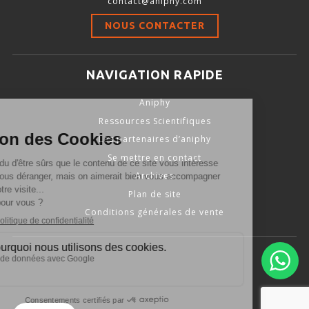
contact@aniphy.com
Stimulation-évaluation Thermique
NOUS CONTACTER
ACTIVITÉ LOCOMOTRICE ET EXPLORATOIRE
COORDINATION ET SENSORI-MOTEUR
NAVIGATION RAPIDE
ANXIÉTÉ ET DÉPRESSION
Aniphy
INTERACTION SOCIALE
Ressources Scientifiques
RYTHMES CIRCADIENS
Les partenaires d’aniphy
Se mettre en contact
DÉVELOPPEMENTS À FAÇON
Archives
Plan de site
Conditions générales de vente
PORTIQUES & STATIONS D’ANÉSTHÉSIE
ASPIRATEURS ET CARTOUCHES CHARBON ACTIF
CAGES À INDUCTION ET MASQUES D’ANESTHÉSIE
ÉVAPORATEURS