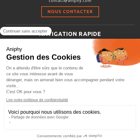
contact@aniphy.com
Stimulation-évaluation Thermique
NOUS CONTACTER
ACTIVITÉ LOCOMOTRICE ET EXPLORATOIRE
COORDINATION ET SENSORI-MOTEUR
NAVIGATION RAPIDE
ANXIÉTÉ ET DÉPRESSION
Aniphy
INTERACTION SOCIALE
Ressources Scientifiques
RYTHMES CIRCADIENS
Les partenaires d’aniphy
Se mettre en contact
DÉVELOPPEMENTS À FAÇON
Archives
Plan de site
Conditions générales de vente
PORTIQUES & STATIONS D’ANÉSTHÉSIE
ASPIRATEURS ET CARTOUCHES CHARBON ACTIF
CAGES À INDUCTION ET MASQUES D’ANESTHÉSIE
ÉVAPORATEURS