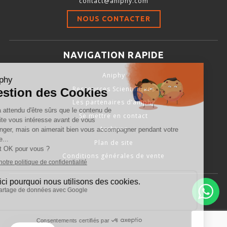
contact@aniphy.com
Stimulation-évaluation Thermique
NOUS CONTACTER
ACTIVITÉ LOCOMOTRICE ET EXPLORATOIRE
COORDINATION ET SENSORI-MOTEUR
NAVIGATION RAPIDE
ANXIÉTÉ ET DÉPRESSION
Aniphy
INTERACTION SOCIALE
Ressources Scientifiques
RYTHMES CIRCADIENS
Les partenaires d’aniphy
Se mettre en contact
DÉVELOPPEMENTS À FAÇON
Archives
Plan de site
Conditions générales de vente
PORTIQUES & STATIONS D’ANÉSTHÉSIE
ASPIRATEURS ET CARTOUCHES CHARBON ACTIF
CAGES À INDUCTION ET MASQUES D’ANESTHÉSIE
ÉVAPORATEURS