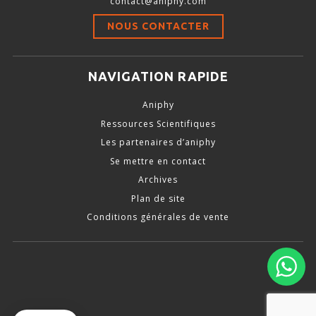
contact@aniphy.com
Stimulation-évaluation Thermique
NOUS CONTACTER
ACTIVITÉ LOCOMOTRICE ET EXPLORATOIRE
COORDINATION ET SENSORI-MOTEUR
NAVIGATION RAPIDE
ANXIÉTÉ ET DÉPRESSION
Aniphy
INTERACTION SOCIALE
Ressources Scientifiques
RYTHMES CIRCADIENS
Les partenaires d’aniphy
Se mettre en contact
DÉVELOPPEMENTS À FAÇON
Archives
Plan de site
Conditions générales de vente
PORTIQUES & STATIONS D’ANÉSTHÉSIE
ASPIRATEURS ET CARTOUCHES CHARBON ACTIF
CAGES À INDUCTION ET MASQUES D’ANESTHÉSIE
ÉVAPORATEURS