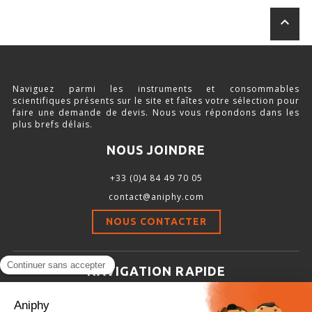
Stimulation-évaluation Thermique
keyboard_arrow_up
ACTIVITÉ LOCOMOTRICE ET EXPLORATOIRE
COORDINATION ET SENSORI-MOTEUR
ANXIÉTÉ ET DÉPRESSION
Naviguez parmi les instruments et consommables
scientifiques présents sur le site et faîtes votre sélection pour
INTERACTION SOCIALE
faire une demande de devis. Nous vous répondons dans les
plus brefs délais.
RYTHMES CIRCADIENS
NOUS JOINDRE
DÉVELOPPEMENTS À FAÇON
+33 (0)4 84 49 70 05
contact@aniphy.com
NOUS CONTACTER
PORTIQUES & STATIONS D’ANÉSTHÉSIE
ASPIRATEURS ET CARTOUCHES CHARBON ACTIF
NAVIGATION RAPIDE
CAGES À INDUCTION ET MASQUES D’ANESTHÉSIE
Aniphy
ÉVAPORATEURS