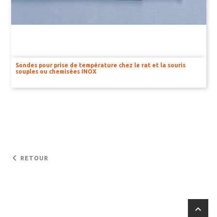
Sondes pour prise de température chez le rat et la souris
souples ou chemisées INOX
keyboard_arrow_left
RETOUR
keyboard_arrow_up