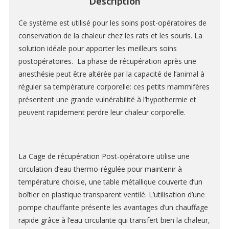
Description
TONDEUSES
Ce système est utilisé pour les soins post-opératoires de
SOLUTIONS POUR FEMETURE DE PLAIE ET SUTURES
conservation de la chaleur chez les rats et les souris. La
solution idéale pour apporter les meilleurs soins
MICROSCOPES ET ÉCLAIRAGE
postopératoires. La phase de récupération après une
MATRICES POUR ORGANES CERVEAU ET MOELLE ÉPINIAIRE
anesthésie peut être altérée par la capacité de l’animal à
réguler sa température corporelle: ces petits mammifères
MCAO & RFLSI
présentent une grande vulnérabilité à l’hypothermie et
ACCESSOIRES ET CONSOMMABLES OPTOGÉNÉTIQUE ET
peuvent rapidement perdre leur chaleur corporelle.
PHOTOMÉTRIE DE FIBRE
ETUDE TRAUMA CRÂNIEN- SPINAL
La Cage de récupération Post-opératoire utilise une
circulation d’eau thermo-régulée pour maintenir à
RESPIRATEURS – ASSISTANCE RESPIRATOIRE
température choisie, une table métallique couverte d’un
boîtier en plastique transparent ventilé. L’utilisation d’une
KITS D’INTUBATION
pompe chauffante présente les avantages d’un chauffage
MONITORING ET CONTRÔLE DES CONSTANTES PHYSIOLOGIQUES
rapide grâce à l’eau circulante qui transfert bien la chaleur,