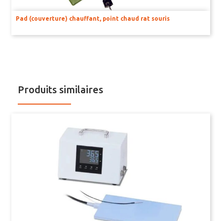
AMPLIFICATEURS ET STIMULATEURS POUR BAINS D’ORGANE
Pad (couverture) chauffant, point chaud rat souris
UNITÉ D’ACQUISITION DE SIGNAUX
BILAN NEUROLOGIQUE
Produits similaires