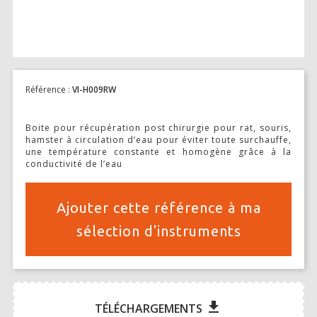
Stimulation-évaluation Thermique
ACTIVITÉ LOCOMOTRICE ET EXPLORATOIRE
COORDINATION ET SENSORI-MOTEUR
ANXIÉTÉ ET DÉPRESSION
Référence :
VI-H009RW
INTERACTION SOCIALE
Boite pour récupération post chirurgie pour rat, souris,
hamster à circulation d’eau pour éviter toute surchauffe,
RYTHMES CIRCADIENS
une température constante et homogène grâce à la
conductivité de l’eau
DÉVELOPPEMENTS À FAÇON
Ajouter cette référence à ma
PORTIQUES & STATIONS D’ANÉSTHÉSIE
sélection d'instruments
ASPIRATEURS ET CARTOUCHES CHARBON ACTIF
CAGES À INDUCTION ET MASQUES D’ANESTHÉSIE
file_download
TÉLÉCHARGEMENTS
ÉVAPORATEURS