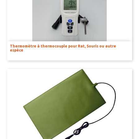
BIOLOGIE CELLULAIRE ET MOLÉCULAIRE
Dissociateurs pour suspension unicellulaire
Compteurs de cellule automatisés
Produits de séparation de cellules
Thermomètre à thermocouple pour Rat, Souris ou autre
espèce
Centrifugeuses
Incubateurs de C02
HISTOLOGIE ET PATHOLOGIE
RÉACTIFS ET CONSOMMABLES
BAINS D’ORGANE
CAPTEURS POUR BAINS D’ORGANE