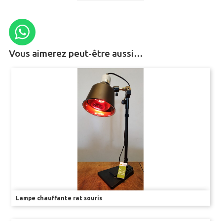
Kits d’enseignement
Capteurs & Accessoires
Vous aimerez peut-être aussi…
BAGUES D’OREILLE
RFID
PINCES EMPORTE PIÈCE
TATOUAGE
GILETS
COLLERETTES
Lampe chauffante rat souris
HAMACS