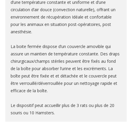
d’une température constante et uniforme et d’une
Thermomètres et systèmes chauffants
circulation d’air douce (convection naturelle), offrant un
Gaz respiratoire -gaz du sang- cycles oestrales
environnement de récupération Idéale et confortable
pour les animaux en situation post-opératoires, post
Pression sanguine et NIBP
anesthésie.
Mesures environnement labo
La boite fermée dispose d’un couvercle amovible qui
SOLUTIONS DE PESAGE
assure un maintien de température constante. Des draps
chirurgicaux/champs stériles peuvent être fixés au fond
Balances vétérinaires
de la boîte pour absorber l’urine et les excréments. La
Balances médicales
boîte peut être fixée et et détachée et le couvercle peut
être verrouillé/déverrouillée pour un nettoyage rapide et
Balances scolaires et de poches
efficace de la boîte.
Balances d’analyse et de précision
Le dispositif peut accueillir plus de 3 rats ou plus de 20
SYSTÈMES D’ACQUISITION ENSEIGNEMENT ET RECHERCHE
souris ou 10 Hamsters.
Unité d’acquisition de signaux
Amplification et traitement du signal