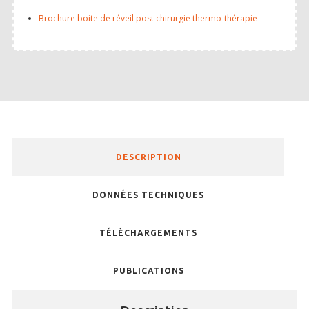
Brochure boite de réveil post chirurgie thermo-thérapie
SOURCE D’AIR ET D’OXYGÈNE
ACCESSOIRES ET CONSOMMABLES POUR STATION D’ANESTHÉSIE
MODÈLES DE CADRES STÉRÉOTAXIQUES
ADAPTATEURS POUR MAINTIEN SUR CADRES STÉRÉOTAXIQUES
BARRES D’OREILLES
DESCRIPTION
SUPPORTS D’ACCESSOIRES POUR MICRO-MANIPULATEURS
DONNÉES TECHNIQUES
MICROFRAISES À MOTEUR DÉPORTÉ
TÉLÉCHARGEMENTS
AUTRES ACCESSOIRES
PUBLICATIONS
INSTRUMENTS ET ACCESSOIRES CHIRURGICAUX