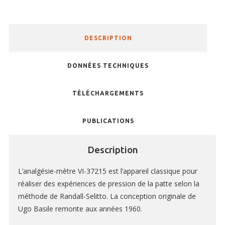
Kits d’enseignement
Capteurs & Accessoires
DESCRIPTION
DONNÉES TECHNIQUES
BAGUES D’OREILLE
TÉLÉCHARGEMENTS
RFID
PINCES EMPORTE PIÈCE
PUBLICATIONS
TATOUAGE
Description
L’analgésie-mètre VI-37215 est l’appareil classique pour
GILETS
réaliser des expériences de pression de la patte selon la
méthode de Randall-Selitto. La conception originale de
COLLERETTES
Ugo Basile remonte aux années 1960.
HAMACS