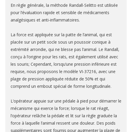
En règle générale, la méthode Randall-Selitto est utilisée
SOUS-GILETS
pour l’évaluation rapide et sensible de médicaments
HOUSSES ET SACS
analgésiques et anti-inflammatoires.
BOITES DE CONTENTION
La force est appliquée sur la patte de l’animal, qui est
placée sur un petit socle sous un poussoir conique à
extrémité arrondie, qui ne blesse pas l’animal. Le Randall,
MICRO-INJECTEURS
conçu à l’origine pour les rats, est également utilisé avec
les souris; Cependant, lorsqu’une pression inférieure est
CANULES DE GAVAGE
requise, nous proposons le modèle VI-37216, avec une
plage de pression appliquée réduite de 50% et qui
CANULES POUR MICRO-INJECTION CÉRÉBRALE
comprend un embout spécial de forme longitudinale.
POMPES POUSSE-SERINGUES & POMPES PÉRISTALTIQUES
L’opérateur appuie sur une pédale à pied pour démarrer le
POMPES OSMOTIQUES
mécanisme qui exerce la force; lorsque le rat réagit,
PRÉLEVEMENTS SANGUIN
l’opérateur relâche la pédale et lit sur la règle graduée la
force à laquelle l’animal ressent une douleur. Des poids
supplémentaires sont fournis pour augmenter la plage de