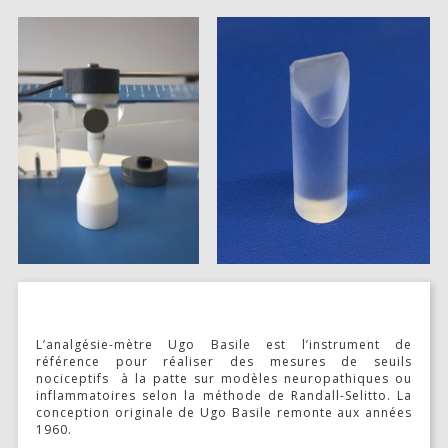
TONDEUSES
SOLUTIONS POUR FEMETURE DE PLAIE ET SUTURES
MICROSCOPES ET ÉCLAIRAGE
MATRICES POUR ORGANES CERVEAU ET MOELLE ÉPINIAIRE
MCAO & RFLSI
ACCESSOIRES ET CONSOMMABLES OPTOGÉNÉTIQUE ET
PHOTOMÉTRIE DE FIBRE
ETUDE TRAUMA CRÂNIEN- SPINAL
L’analgésie-mètre Ugo Basile est l’instrument de
RESPIRATEURS – ASSISTANCE RESPIRATOIRE
référence pour réaliser des mesures de seuils
nociceptifs à la patte sur modèles neuropathiques ou
KITS D’INTUBATION
inflammatoires selon la méthode de Randall-Selitto. La
conception originale de Ugo Basile remonte aux années
MONITORING ET CONTRÔLE DES CONSTANTES PHYSIOLOGIQUES
1960.