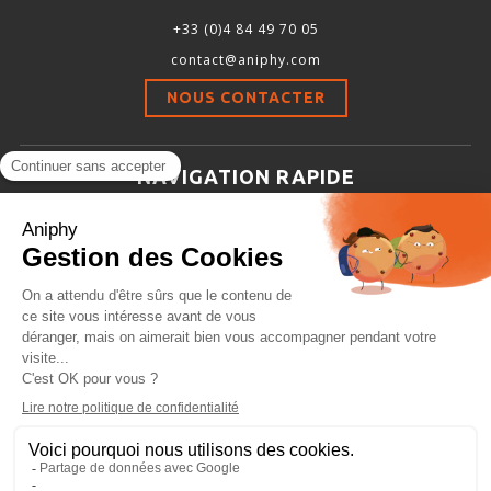
+33 (0)4 84 49 70 05
contact@aniphy.com
NOUS CONTACTER
NAVIGATION RAPIDE
Aniphy
Ressources Scientifiques
Les partenaires d’aniphy
Se mettre en contact
Archives
Plan de site
Conditions générales de vente