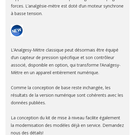
forces. L’analgésie-mètre est doté d’un moteur synchrone
BIOLOGIE CELLULAIRE ET MOLÉCULAIRE
à basse tension.
Dissociateurs pour suspension unicellulaire
Compteurs de cellule automatisés
Produits de séparation de cellules
L’Analgesy-Mètre classique peut désormais être équipé
Centrifugeuses
d’un capteur de pression spécifique et son contrôleur
Incubateurs de C02
associé, disponible en option, qui transforme l’Analgesy-
Mètre en un appareil entièrement numérique.
HISTOLOGIE ET PATHOLOGIE
Comme la conception de base reste inchangée, les
RÉACTIFS ET CONSOMMABLES
résultats de la version numérique sont cohérents avec les
données publiées.
BAINS D’ORGANE
La conception du kit de mise à niveau facilite également
CAPTEURS POUR BAINS D’ORGANE
la modernisation des modèles déjà en service. Demandez
nous des détails!