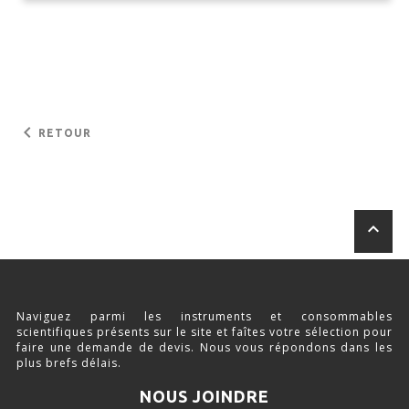
keyboard_arrow_left
RETOUR
keyboard_arrow_up
Naviguez parmi les instruments et consommables
scientifiques présents sur le site et faîtes votre sélection pour
faire une demande de devis. Nous vous répondons dans les
plus brefs délais.
NOUS JOINDRE