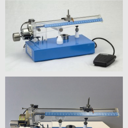
Stimulation-évaluation Thermique
ACTIVITÉ LOCOMOTRICE ET EXPLORATOIRE
COORDINATION ET SENSORI-MOTEUR
ANXIÉTÉ ET DÉPRESSION
INTERACTION SOCIALE
RYTHMES CIRCADIENS
DÉVELOPPEMENTS À FAÇON
PORTIQUES & STATIONS D’ANÉSTHÉSIE
ASPIRATEURS ET CARTOUCHES CHARBON ACTIF
CAGES À INDUCTION ET MASQUES D’ANESTHÉSIE
ÉVAPORATEURS