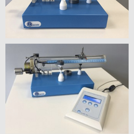
SOURCE D’AIR ET D’OXYGÈNE
ACCESSOIRES ET CONSOMMABLES POUR STATION D’ANESTHÉSIE
MODÈLES DE CADRES STÉRÉOTAXIQUES
ADAPTATEURS POUR MAINTIEN SUR CADRES STÉRÉOTAXIQUES
BARRES D’OREILLES
SUPPORTS D’ACCESSOIRES POUR MICRO-MANIPULATEURS
MICROFRAISES À MOTEUR DÉPORTÉ
AUTRES ACCESSOIRES
INSTRUMENTS ET ACCESSOIRES CHIRURGICAUX