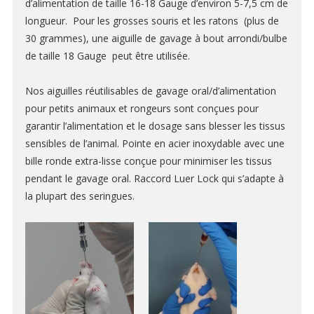
d’alimentation de taille 16-18 Gauge d’environ 5-7,5 cm de
SOUS-GILETS
longueur.
Pour les grosses souris et les ratons (plus de
30 grammes), une aiguille de gavage à bout arrondi/bulbe
HOUSSES ET SACS
de taille 18 Gauge peut être utilisée.
BOITES DE CONTENTION
Nos aiguilles réutilisables de gavage oral/d’alimentation
pour petits animaux et rongeurs sont conçues pour
garantir l’alimentation et le dosage sans blesser les tissus
MICRO-INJECTEURS
sensibles de l’animal.
Pointe en acier inoxydable avec une
CANULES DE GAVAGE
bille ronde extra-lisse conçue pour minimiser les tissus
pendant le gavage oral.
R
accord Luer Lock qui s’adapte à
CANULES POUR MICRO-INJECTION CÉRÉBRALE
la plupart des seringues.
POMPES POUSSE-SERINGUES & POMPES PÉRISTALTIQUES
POMPES OSMOTIQUES
PRÉLEVEMENTS SANGUIN