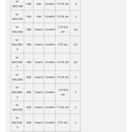
VI-
14G
Rat
Courbe
3″/7,6 cm
4
GAC14G
VI-
16G
Rat
Courbe
3″/7,6 cm
3
GAC16G
VI-
1,5″/3,8
18G
Souris
Courbe
2,5
GAC18G
cm
VI-
GAC18G-
18G
Souris
Courbe
2″/5 cm
2,5
2
VI-
GAC18G-
18G
Souris
Courbe
3″/7,6 cm
2,5
3
VI-
20G
Souris
Courbe
3″/7,6 cm
2
GAC20G
VI-
1,5″/3,8
GAC20G-
20G
Souris
Courbe
2
cm
2
VI-
22G
Souris
Courbe
1″/2,5 cm
2
GAC22G
VI-
GAC22G-
22G
Souris
Courbe
2″/5 cm
2
2