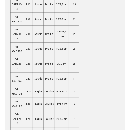
GAD18G-
18G
Souris
Droite
3″/7,6 cm
2,5
3
VI-
20G
Souris
Droite
3″/7,6 cm
2
GAD20G
VI-
1,5″/3,8
GAD20G-
20G
Souris
Droite
2
cm
2
VI-
22G
Souris
Droite
1″/2,5 cm
2
GAD22G
VI-
GAD22G-
22G
Souris
Droite
2″/5 cm
2
2
VI-
24G
Souris
Droite
1″/2,5 cm
1
GAD24G
VI-
10 G
Lapin
Courbe
6″/15 cm
6
GAC10G
VI-
12G
Lapin
Courbe
4″/10 cm
5
GAC12G
VI-
GAC12G-
12G
Lapin
Courbe
3″/7,6 cm
5
2