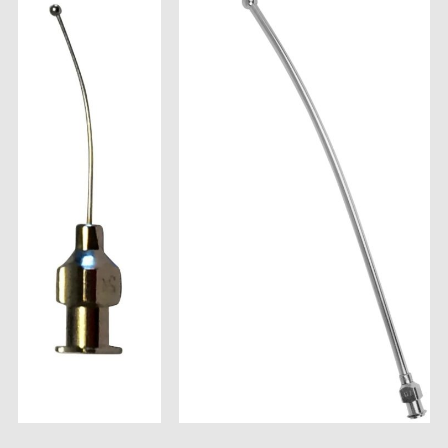
Stimulation-évaluation Thermique
ACTIVITÉ LOCOMOTRICE ET EXPLORATOIRE
COORDINATION ET SENSORI-MOTEUR
ANXIÉTÉ ET DÉPRESSION
INTERACTION SOCIALE
RYTHMES CIRCADIENS
DÉVELOPPEMENTS À FAÇON
PORTIQUES & STATIONS D’ANÉSTHÉSIE
ASPIRATEURS ET CARTOUCHES CHARBON ACTIF
CAGES À INDUCTION ET MASQUES D’ANESTHÉSIE
ÉVAPORATEURS