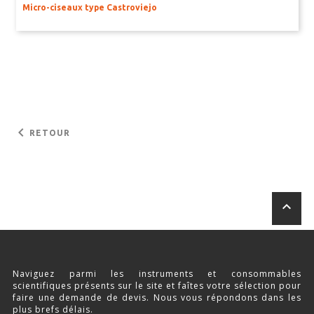
Micro-ciseaux type Castroviejo
keyboard_arrow_left
RETOUR
keyboard_arrow_up
Naviguez parmi les instruments et consommables
scientifiques présents sur le site et faîtes votre sélection pour
faire une demande de devis. Nous vous répondons dans les
plus brefs délais.