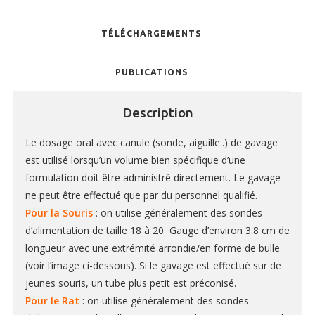
Kits d’enseignement
TÉLÉCHARGEMENTS
Capteurs & Accessoires
PUBLICATIONS
Description
BAGUES D’OREILLE
RFID
Le dosage oral avec canule (sonde, aiguille..) de gavage
est utilisé lorsqu’un volume bien spécifique d’une
PINCES EMPORTE PIÈCE
formulation doit être administré directement.
Le gavage
TATOUAGE
ne peut être effectué que par du personnel qualifié.
Pour la Souris
: on utilise généralement des sondes
d’alimentation de taille 18 à 20 Gauge d’environ 3.8 cm de
longueur avec une extrémité arrondie/en forme de bulle
GILETS
(voir l’image ci-dessous).
Si le gavage est effectué sur de
COLLERETTES
jeunes souris, un tube plus petit est préconisé.
Pour le Rat
: on utilise généralement des sondes
HAMACS