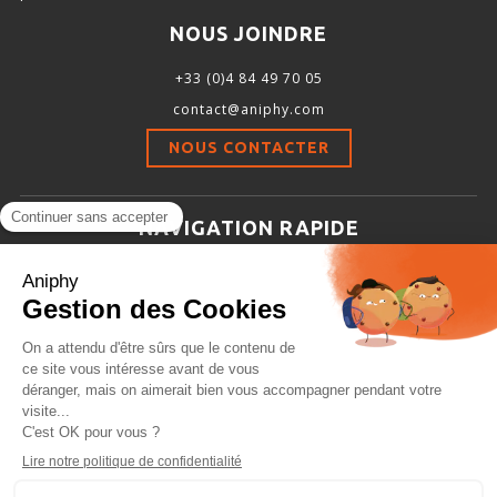
NOUS JOINDRE
+33 (0)4 84 49 70 05
contact@aniphy.com
NOUS CONTACTER
NAVIGATION RAPIDE
Aniphy
Ressources Scientifiques
Les partenaires d’aniphy
Se mettre en contact
Archives
Plan de site
Conditions générales de vente