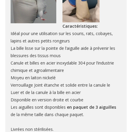
BIOLOGIE CELLULAIRE ET MOLÉCULAIRE
Dissociateurs pour suspension unicellulaire
Caractéristiques:
Compteurs de cellule automatisés
Idéal pour une utilisation sur les souris, rats, cobayes,
Produits de séparation de cellules
lapins et autres petits rongeurs
La bille lisse sur la pointe de l’aiguille aide à prévenir les
Centrifugeuses
blessures des tissus mous
Incubateurs de C02
Canule et billes en acier inoxydable 304
pour l’industrie
chimique et agroalimentaire
HISTOLOGIE ET PATHOLOGIE
Moyeu en laiton nickelé
Verrouillage
Joint étanche et solide entre la canule le
RÉACTIFS ET CONSOMMABLES
Luer et de la canule à la bille en acier
Disponible en version droite et courbe
Les aiguilles sont disponibles
en paquet de 3 aiguilles
BAINS D’ORGANE
de la même taille dans chaque paquet.
CAPTEURS POUR BAINS D’ORGANE
Livrées
non stérilisées.