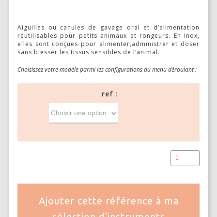
TONDEUSES
SOLUTIONS POUR FEMETURE DE PLAIE ET SUTURES
Aiguilles ou canules de gavage oral et d’alimentation
réutilisables pour petits animaux et rongeurs. En Inox,
elles sont conçues pour alimenter,administrer et doser
MICROSCOPES ET ÉCLAIRAGE
sans blesser les tissus sensibles de l’animal.
MATRICES POUR ORGANES CERVEAU ET MOELLE ÉPINIAIRE
Choisissez votre modèle parmi les configurations du menu déroulant :
MCAO & RFLSI
ref
ACCESSOIRES ET CONSOMMABLES OPTOGÉNÉTIQUE ET
PHOTOMÉTRIE DE FIBRE
ETUDE TRAUMA CRÂNIEN- SPINAL
RESPIRATEURS – ASSISTANCE RESPIRATOIRE
KITS D’INTUBATION
Ajouter cette référence à ma
MONITORING ET CONTRÔLE DES CONSTANTES PHYSIOLOGIQUES
sélection d'instruments