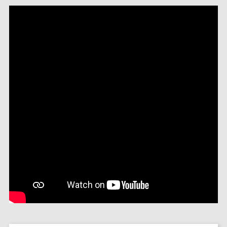
SOURCE D’AIR ET D’OXYGÈNE
ACCESSOIRES ET CONSOMMABLES POUR STATION D’ANESTHÉSIE
MODÈLES DE CADRES STÉRÉOTAXIQUES
ADAPTATEURS POUR MAINTIEN SUR CADRES STÉRÉOTAXIQUES
BARRES D’OREILLES
SUPPORTS D’ACCESSOIRES POUR MICRO-MANIPULATEURS
MICROFRAISES À MOTEUR DÉPORTÉ
AUTRES ACCESSOIRES
INSTRUMENTS ET ACCESSOIRES CHIRURGICAUX